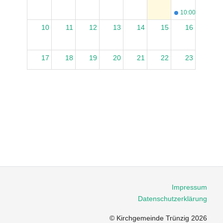
10:00
Gottesdi
10
11
12
13
14
15
16
17
18
19
20
21
22
23
10:00
Gottesdi
24
25
26
27
28
29
30
31
1
2
3
4
5
6
Gottesdi
10:00
mit
Vorstell
Impressum
Datenschutzerklärung
© Kirchgemeinde Trünzig 2026