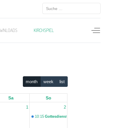
Suchen
WNLOADS
KIRCHSPIEL
Off-Canvas Togg
month
week
list
Sa
So
1
2
10:15
Gottesdienst