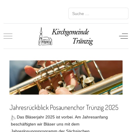
Suchen
Mobile Menu Toggle
Off-
Jahresrückblick Posaunenchor Trünzig 2025
Das Bläserjahr 2025 ist vorbei. Am Jahresanfang
beschäftigten wir Bläser uns mit dem
Jahreslosungsprogramm der Sächsischen