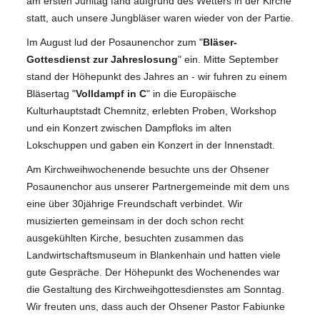
am ersten Junitag fand aufgrund des Wetters in der Kirche
statt, auch unsere Jungbläser waren wieder von der Partie.
Im August lud der Posaunenchor zum "
Bläser-
Gottesdienst zur Jahreslosung
" ein. Mitte September
stand der Höhepunkt des Jahres an - wir fuhren zu einem
Bläsertag "
Volldampf in C
" in die Europäische
Kulturhauptstadt Chemnitz, erlebten Proben, Workshop
und ein Konzert zwischen Dampfloks im alten
Lokschuppen und gaben ein Konzert in der Innenstadt.
Am Kirchweihwochenende besuchte uns der Ohsener
Posaunenchor aus unserer Partnergemeinde mit dem uns
eine über 30jährige Freundschaft verbindet. Wir
musizierten gemeinsam in der doch schon recht
ausgekühlten Kirche, besuchten zusammen das
Landwirtschaftsmuseum in Blankenhain und hatten viele
gute Gespräche. Der Höhepunkt des Wochenendes war
die Gestaltung des Kirchweihgottesdienstes am Sonntag.
Wir freuten uns, dass auch der Ohsener Pastor Fabiunke